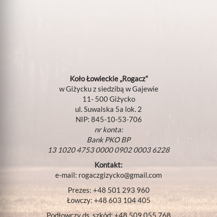
Koło Łowieckie „Rogacz”
w Giżycku z siedzibą w Gajewie
11- 500 Giżycko
ul. Suwalska 5a lok. 2
NIP: 845-10-53-706
nr konta:
Bank PKO BP
13 1020 4753 0000 0902 0003 6228
Kontakt:
e-mail:
rogaczgizycko@gmail.com
Prezes: +48 501 293 960
Łowczy: +48 603 104 405
Podłowczy ds. szkód: +48 509 055 768