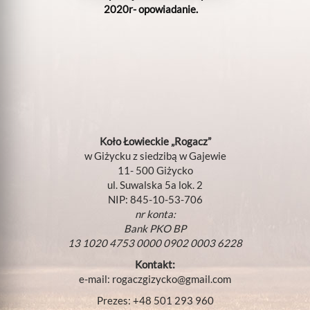
2020r- opowiadanie.
Koło Łowieckie „Rogacz”
w Giżycku z siedzibą w Gajewie
11- 500 Giżycko
ul. Suwalska 5a lok. 2
NIP: 845-10-53-706
nr konta:
Bank PKO BP
13 1020 4753 0000 0902 0003 6228
Kontakt:
e-mail:
rogaczgizycko@gmail.com
Prezes: +48 501 293 960