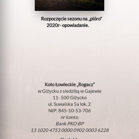
Rozpoczęcie sezonu na „pióro”
2020r- opowiadanie.
Koło Łowieckie „Rogacz”
w Giżycku z siedzibą w Gajewie
11- 500 Giżycko
ul. Suwalska 5a lok. 2
NIP: 845-10-53-706
nr konta:
Bank PKO BP
13 1020 4753 0000 0902 0003 6228