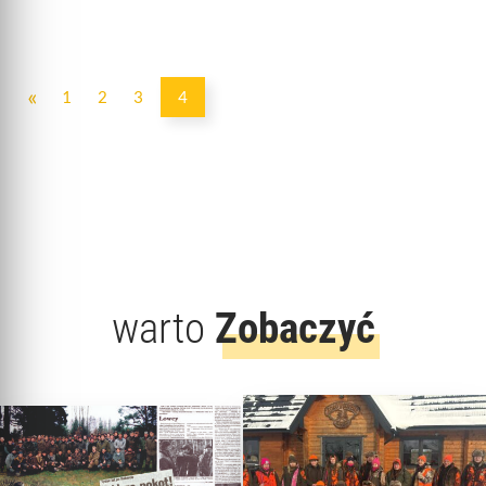
«
1
2
3
4
warto
Zobaczyć