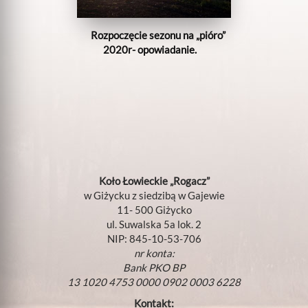
Rozpoczęcie sezonu na „pióro”
2020r- opowiadanie.
Koło Łowieckie „Rogacz”
w Giżycku z siedzibą w Gajewie
11- 500 Giżycko
ul. Suwalska 5a lok. 2
NIP: 845-10-53-706
nr konta:
Bank PKO BP
13 1020 4753 0000 0902 0003 6228
Kontakt: